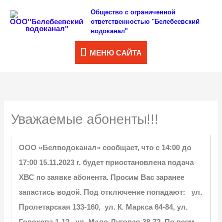
Перейти
Общество с ограниченной
МЕНЮ
ответственностью "Белебеевский
к
водоканал"
САЙТА
содержимому
МЕНЮ САЙТА
Уважаемые абоненты!!!
ООО «Белводоканал» сообщает, что с 14:00 до
17:00 15.11.2023 г. будет приостановлена подача
ХВС по заявке абонента. Просим Вас заранее
запастись водой.
Под отключение попадают:
ул.
Пролетарская 133-160, ул. К. Маркса 64-84, ул.
Горохова 1-12, ул. Мало-Луговая 38-72. По всем