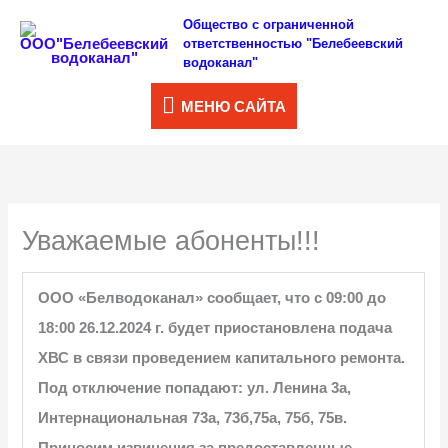
Перейти
Общество с ограниченной
МЕНЮ
ответственностью "Белебеевский
к
водоканал"
САЙТА
содержимому
МЕНЮ САЙТА
Уважаемые абоненты!!!
ООО «Белводоканал» сообщает, что с 09:00 до
18:00 26.12.2024 г. будет приостановлена подача
ХВС в связи проведением капитального ремонта.
Под отключение попадают:
ул. Ленина 3а,
Интернациональная 73а, 73б,75а, 75б, 75в.
Приносим извинения за предоставленные