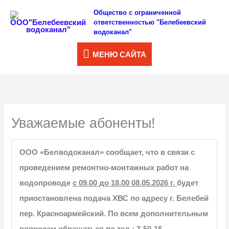
Перейти
Общество с ограниченной
МЕНЮ
ответственностью "Белебеевский
к
водоканал"
САЙТА
содержимому
МЕНЮ САЙТА
Уважаемые абоненты!
ООО «Белводоканал» сообщает, что в связи с
проведением ремонтно-монтажных работ на
водопроводе
с 09.00 до 18.00 08.05.2026 г.
будет
приостановлена подача ХВС по адресу г. Белебей
пер. Красноармейский. По всем дополнительным
вопросам обращаться
по тел.: 3-50-16