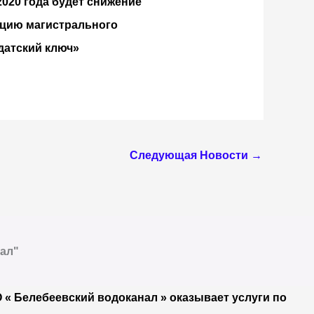
.2020 года будет снижение
ацию магистрального
датский ключ»
Следующая Новости
→
ал"
О « Белебеевский водоканал » оказывает услуги по