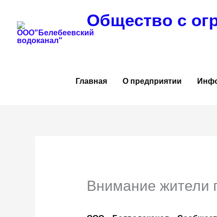
Перейти
Общество с ог
к
содержимому
Главная
О предприятии
Инф
Внимание жители 