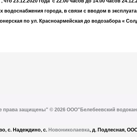
что 23.12.2020 года с 22.00 часов до 14.00 часов 24.12
х водоснабжения города, в связи с вводом в эксплуат
ионерская по ул. Красноармейская до водозабора « Сол
е права защищены" © 2026 ООО"Белебеевский водокан
во, с. Надеждино, с.
Новониколаевка
, д. Подлесная, ОО