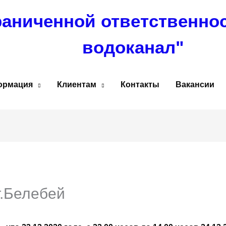
раниченной ответственно
водоканал"
ормация
Клиентам
Контакты
Вакансии
г.Белебей