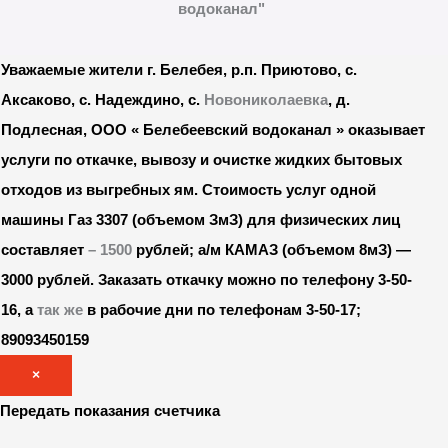
водоканал"
Уважаемые жители г. Белебея, р.п. Приютово, с.
Аксаково, с. Надеждино, с.
Новониколаевка
, д.
Подлесная, ООО « Белебеевский водоканал » оказывает
услуги по откачке, вывозу и очистке жидких бытовых
отходов из выгребных ям. Стоимость услуг одной
машины Газ 3307 (объемом ЗмЗ) для физических лиц
составляет
– 1500
рублей; а/м КАМАЗ (объемом 8мЗ) —
3000 рублей.
Заказать откачку можно по телефону 3-50-
16, а
так же
в рабочие дни по телефонам 3-50-17;
89093450159
×
Передать показания счетчика