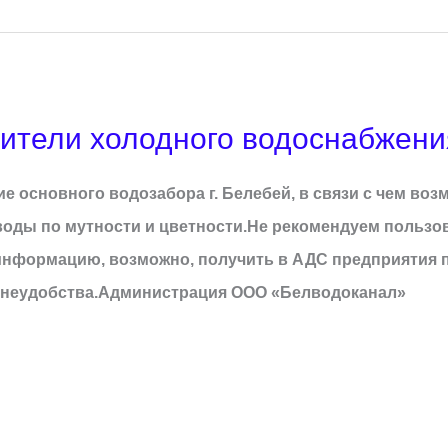
тели холодного водоснабжения
 основного водозабора г. Белебей, в связи с чем во
 воды по мутности и цветности.Не рекомендуем польз
нформацию, возможно, получить в АДС предприятия по
 неудобства.Администрация ООО «Белводоканал»