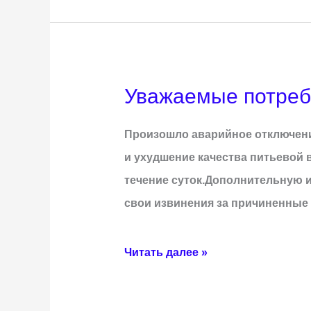
Уважаемые потреби
Уважаемые
потребители
Произошло аварийное отключение
холодного
и ухудшение качества питьевой
водоснабжения
течение суток.Дополнительную и
г.
свои извинения за причиненные
Белебей!
Читать далее »