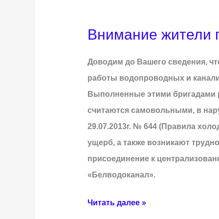
Внимание жители г
Внимание
жители
Доводим до Вашего сведения, ч
г.Белебей
работы водопроводных и канали
и
Выполненные этими бригадами р
Белебеевского
считаются самовольными, в нар
района!
29.07.2013г. № 644 (Правила хо
ущерб, а также возникают трудн
присоединение к централизованн
«Белводоканал».
Читать далее »