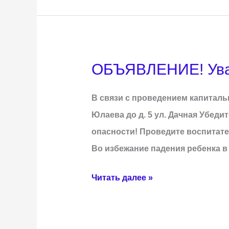
ОБЪЯВЛЕНИЕ! Ува
ОБЪЯВЛЕНИЕ!
Уважаемые
В связи с проведением капитально
жители
Юлаева до д. 5 ул. Дачная Убеди
ул.
опасности! Проведите воспитате
Дачная
Во избежание падения ребенка в
Читать далее »