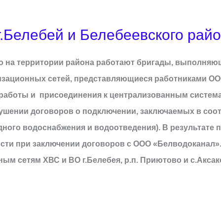
.Белебей и Белебеевского райо
то на территории района работают бригады, выполня
зационных сетей, представляющиеся работниками ОО
аботы и присоединения к централизованным системам
ушении договоров о подключении, заключаемых в соот
лодного водоснабжения и водоотведения). В результате
ости при заключении договоров с ООО «Белводоканал»
ым сетям ХВС и ВО г.Белебея, р.п. Приютово и с.Акса