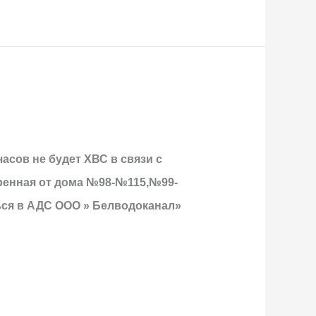
часов не будет ХВС в связи с
аренная от дома №98-№115,№99-
ься в АДС ООО » Белводоканал»