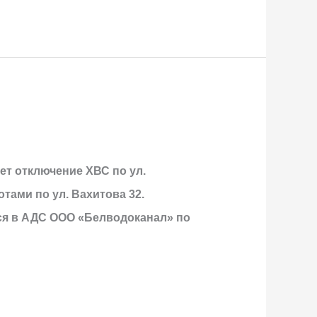
дет отключение ХВС по ул.
тами по ул. Вахитова 32.
ся в АДС ООО «Белводоканал» по