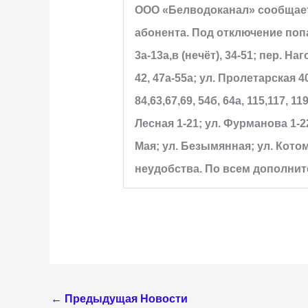
ООО «Белводоканал» сообщает, 
абонента.
Под отключение поп
3а-13а,в (нечёт), 34-51; пер. На
42, 47а-55а; ул. Пролетарская 4
84,63,67,69, 54б, 64а, 115,117, 
Лесная 1-21; ул. Фурманова 1-22
Мая; ул. Безымянная; ул. Кото
неудобства. По всем дополн
←
Предыдущая Новости