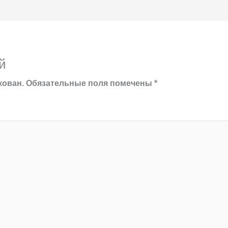
й
кован.
Обязательные поля помечены
*