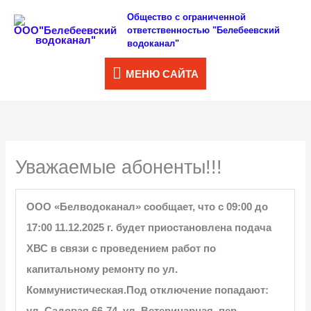
Перейти
Общество с ограниченной
МЕНЮ
ответственностью "Белебеевский
к
водоканал"
САЙТА
содержимому
МЕНЮ САЙТА
Уважаемые абоненты!!!
ООО «Белводоканал» сообщает, что с 09:00 до
17:00 11.12.2025 г. будет приостановлена подача
ХВС в связи с проведением работ по
капитальному ремонту по ул.
Коммунистическая.
Под отключение попадают:
ул. Садовая 66-74, ул. Ветеринарная, пер.